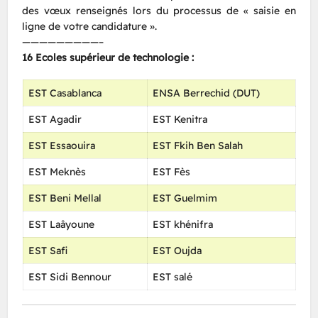
des vœux renseignés lors du processus de « saisie en
ligne de votre candidature ».
—————————–
16 Ecoles supérieur de technologie :
EST Casablanca
ENSA Berrechid (DUT)
EST Agadir
EST Kenitra
EST Essaouira
EST Fkih Ben Salah
EST Meknès
EST Fès
EST Beni Mellal
EST Guelmim
EST Laâyoune
EST khénifra
EST Safi
EST Oujda
EST Sidi Bennour
EST salé