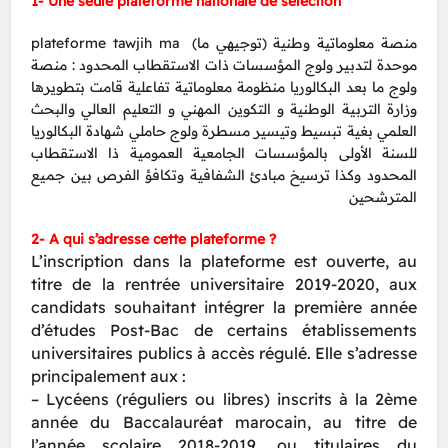
1- Une seule plateforme nationale de sélection
منصة معلوماتية وطنية (توجيهي ما) plateforme tawjih ma
موحدة لتدبير ولوج المؤسسات ذات الاستقطاب المحدود : منصة
ولوج ما بعد البكالوريا منظومة معلوماتية تفاعلية قامت بتطويرها
وزارة التربية الوطنية و التكوين المهني و التعليم العالي والبحث
العلمي بغية تبسيط وتيسير مسطرة ولوج حاملي شهادة البكالوريا
للسنة الأولى بالمؤسسات الجامعية العمومية ذا الاستقطاب
المحدود وكذا ترسيخ مبادئ الشفافية وتكافؤ الفرص بين جميع
المترشحين
2- A qui s’adresse cette plateforme ?
L’inscription dans la plateforme est ouverte, au
titre de la rentrée universitaire 2019-2020, aux
candidats souhaitant intégrer la première année
d’études Post-Bac de certains établissements
universitaires publics à accès régulé. Elle s’adresse
principalement aux :
– Lycéens (réguliers ou libres) inscrits à la 2ème
année du Baccalauréat marocain, au titre de
l’année scolaire 2018-2019, ou titulaires du