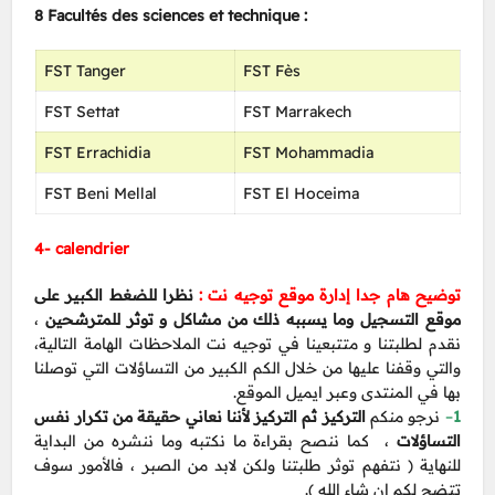
8 Facultés des sciences et technique :
FST Tanger
FST Fès
FST Settat
FST Marrakech
FST Errachidia
FST Mohammadia
FST Beni Mellal
FST El Hoceima
4- calendrier
توضيح هام جدا إدارة موقع توجيه نت :
نظرا للضغط الكبير على
،
موقع التسجيل وما يسببه ذلك من مشاكل و توثر للمترشحين
نقدم لطلبتنا و متتبعينا في توجيه نت الملاحظات الهامة التالية،
والتي وقفنا عليها من خلال الكم الكبير من التساؤلات التي توصلنا
بها في المنتدى وعبر ايميل الموقع.
التركيز ثم التركيز لأننا نعاني حقيقة من تكرار نفس
نرجو منكم
–
1
التساؤلات
، كما ننصح بقراءة ما نكتبه وما ننشره من البداية
للنهاية ( نتفهم توثر طلبتنا ولكن لابد من الصبر ، فالأمور سوف
تتضح لكم إن شاء الله ).