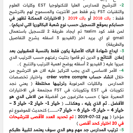
الترشيح للمدارس العليا للتكنولوجيا EST وكليات العلوم
2-
والتقنيات FST يتم فقط عبر الأنتريت والمسموح لهم بالترشيح
فقط :
باك 2018
أو
باك 2019
( الاختيارات الممكنة تظهر في
حسابكم بموقع التسجيل حسب نوع شعبة البكالوريا التي لديكم) .
لمن فقد كود taalim تم ايجاد طريقة 2 للتسجيل باستعمال
gmail او اي بريد اخر (الفيديو 3 اسفله يشرح التفاصيل
والطريقة)
ايداع شهادة الباك الأصلية يكون فقط بالنسبة للمقبولين بعد
–
3
إعلان النتائج
و الدين تم قاموا بتثيت رغبتهم حسب الترتيب الدي
عبروا عليه ( الفيديو 2 أسفله يوضح اهمية الترتيب والتتبع ) .
الأمر الاساسي الدي يجب التركيز عليه الان هو الترشيح من
–
4
خلال
انشاء حساب créer votre compte
واختيار تخصصات
المدارس والكليات المرغوبة و
ترتيبها مختلطة
( يعني نجد
تكوينات في EST وتكوينات في FST مجتمعة في الاختيارات
المعبرة عنها ) حسب ماترغبون من أفضيلة
من الاعلى الدي هو
خيار 1- خيار 2- خيار 3 –
(
الأفضل ـ ثم الذي يليه ، وهكذا…..
خيار 4 – خيار 5- خيار 6 – خيار 7-.
………) كتحديث للموضوع تم
مؤخرا (
يوم 12-07-2019 :
تم تحديد العدد الأقصى للترشيحات
)
في 20 اختيار كحد أقصى
ترتيب المدارس جد مهم وهو الدي سوف يعتمد لتلبية طلبكم
–
5