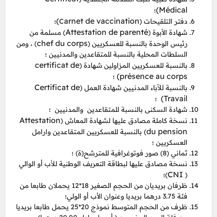
Médical)
؛
arnet de vaccination)
دفتر التلقيحات (C
؛
Attestation de parenté
شهادة الأبوة (
) مسلمة من
chef du corps
رئيس الوحدة بالنسبة للعسكريين (
) ، ومن
السلطات المحلية بالنسبة للمتقاعدين والمدنيين ؛
certificat de
بالنسبة للعسكريين المزاولين شهادة (
présence au corps)
؛
Certificat de
بالنسبة للآباء المدنيين شهادة العمل (
Travail)
؛
شهادة السكنى بالنسبة للمتقاعدين والمدنيين ؛
Attestation
نسخة كاملة مصادق عليها لشهادة المعاش (
du pension
) بالنسبة للعسكريين المتقاعدين وارامل
العسكريين ؛
ثماني (8) صور فوتوغرافية للمترشح(ة) ؛
نسخة مصادق عليها لبطاقة التعريف الوطنية للأب أو الوالي
CNI
(
)؛
ظرفان بريديان من الحجم الصغير 18*12 يحملان طابعا من
فئة 3.75 درهما بريديا وعنوان الأب أو الولي؛
ظرف من الحجم المتوسط نموذج 20*25 يحمل طابعا بريديا