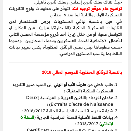
حيث هناك سلك ثانوي إعدادي وسلك ثانوي تأهيلي.
توضيح هام موقع توجيه نت
:
نتوفر على معلومات ولوج الثانويات
العسكرية الأولى والثانية لما بعد 6 ابتدائي.
في حين بالنسبة لباقي المستويات يرجى الاستفسار لدى
الثانويات العسكرية الملكية (القنيطرة/ايفران) بعين المكان او
التواصل معها، أو من خلال زيارة أحد فروع مؤسسة الحسن الثاني
للأعمال الاجتماعية لقدماء العسكريين وقدماء المحاربين. وعموما
حسب معلوماتنا تبقى نفس الوثائق المكلوبة، يكفي تغيير بيانات
النقط بما يناسب المستوى الدراسي.
بالنسبة للوثائق المطلوبة للموسم الحالي 2018
طلب خطي من
طرف الأب أو الولي
إلى السيد مدير الثانوية
العسكرية الملكية (
المعنية
) ؛
Deux
عقدان للازدياد باللغتين العربية و الفرنسية (
Extraits d’acte de Naissance
) ؛
شهادة مدرسية للسنة الدراسية الحالية 2018/2017 ؛
بيانات النقط الأصلية للسنة الدراسية الجارية (
السنة 6
ابتدائي
) 2018/2017 ؛
Certificat
شهادة طبية تثبث السلامة الجسدية (