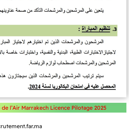
de l’Air Marrakech Licence Pilotage 2025
crutement.far.ma