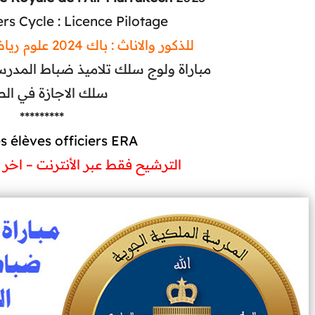
ers Cycle : Licence Pilotage
للذكور والاناث : باك 2024 علوم رياضية أو علوم فزيائية
مباراة ولوج سلك تلاميذ ضباط المدرسة ال
سلك الاجازة في الط
*********
s élèves officiers ERA
الترشيح فقط عبر الأنترنت – اخر 