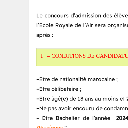
Le concours d’admission des élèves
l’Ecole Royale de l’Air sera organis
après :
I – CONDITIONS DE CANDIDATU
–
Etre de nationalité marocaine ;
–
Etre célibataire ;
–
Etre âgé(e) de 18 ans au moins et 2
–
Ne pas avoir encouru de condamnat
– Etre Bachelier de l’année
202
Physiques
“.