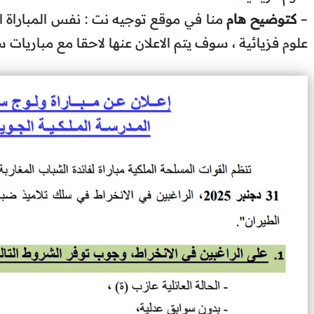
كتوضيح هام
–
علوم فزيائية ، سوف يتم الاعلان عنها لاحقا مع مباريات سل .