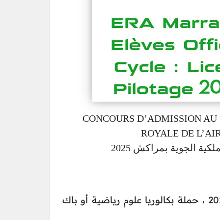
CONCOURS D’ADMISSION AU C
ROYALE DE L’AIR 
ية الجوية بمراكش 2025
: للذكور والاناث فقط باك 2024 ، حملة بكالوريا علوم رياضية أو باك