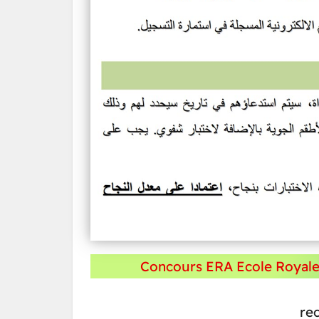
Concours ERA Ecole Royale 
re