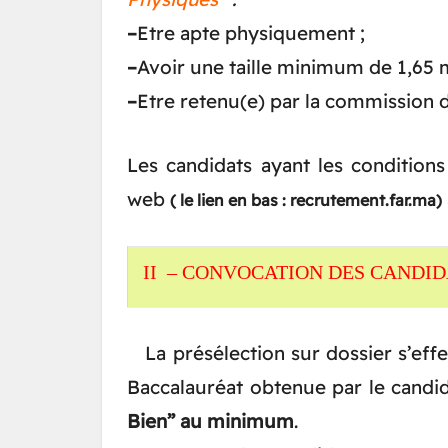
–
Etre apte physiquement ;
–
Avoir une taille minimum de 1,65 m
–
Etre retenu(e) par la commission d
Les candidats ayant les conditions 
web
( le lien en bas : recrutement.far.ma)
II – CONVOCATION DES CANDID
La présélection sur dossier s’effe
Baccalauréat obtenue par le candi
Bien” au minimum
.