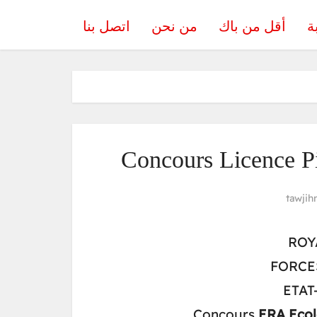
ة
أقل من باك
من نحن
اتصل بنا
Concours Licence P
tawjih
ROY
FORCE
ETAT
Concours
ERA Ecol