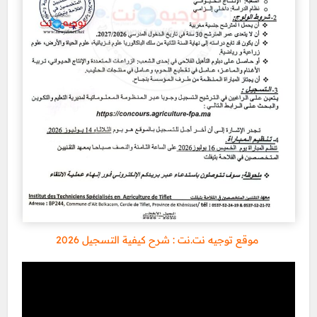
موقع توجيه نت.نت : شرح كيفية التسجيل 2026