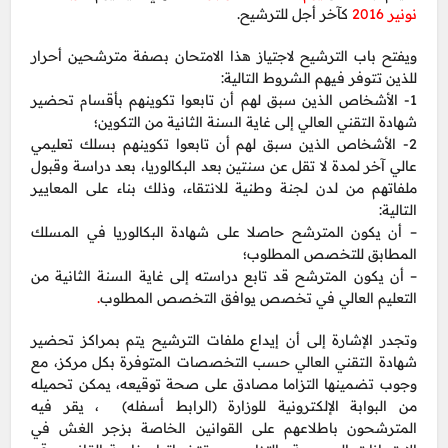
نونير 2016
كآخر أجل للترشيح.
ويفتح باب الترشيح لاجتياز هذا الامتحان بصفة مترشحين أحرار
للذين تتوفر فيهم الشروط التالية:
1- الأشخاص الذين سبق لهم أن تابعوا تكوينهم بأقسام تحضير
شهادة التقني العالي إلى غاية السنة الثانية من التكوين؛
2- الأشخاص الذين سبق لهم أن تابعوا تكوينهم بسلك تعليمي
عالي آخر لمدة لا تقل عن سنتين بعد البكالوريا، بعد دراسة وقبول
ملفاتهم من لدن لجنة وطنية للانتقاء، وذلك بناء على المعايير
التالية:
– أن يكون المترشح حاصلا على شهادة البكالوريا في المسلك
المطابق للتخصص المطلوب؛
– أن يكون المترشح قد تابع دراسته إلى غاية السنة الثانية من
.
التعليم العالي في تخصص يوافق التخصص المطلوب
وتجدر الإشارة إلى أن إيداع ملفات الترشيح يتم بمراكز تحضير
شهادة التقني العالي حسب التخصصات المتوفرة بكل مركز، مع
وجوب تضمينها التزاما مصادق على صحة توقيعه، يمكن تحميله
من البوابة الإلكترونية للوزارة (الرابط أسفله) ، يقر فيه
المترشحون باطلاعهم على القوانين الخاصة بزجر الغش في