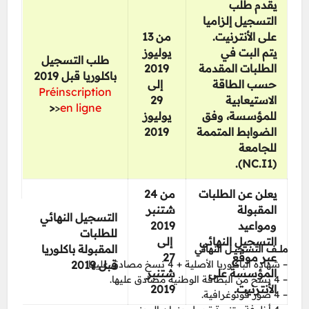
يقدم طلب
التسجيل إلزاميا
على الأنترنيت.
من 13
يتم البت في
يوليوز
طلب التسجيل
2019
الطلبات المقدمة
باكلوريا قبل 2019
حسب الطاقة
إلى
Préinscription
29
الاستيعابية
<
<
en ligne
للمؤسسة، وفق
يوليوز
2019
الضوابط المتممة
للجامعة
).
NC.I1
(
يعلن عن الطلبات
من 24
المقبولة
شتنبر
التسجيل النهائي
2019
ومواعيد
للطلبات
التسجيل النهائي
إلى
المقبولة باكلوريا
ملــــف التسجيـــل النهائي
27
عبر موقع
– شهادة الباكلوريا الأصلية + 4 نسخ مصادق عليها
قبل 2019
المؤسسة على
شتنبر
– 4 نسخ من البطاقة الوطنية مصادق عليها.
2019
الأنترنيت.
– 4 صور فوتوغرافية.