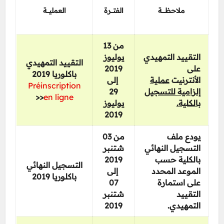
ملاحظــــــة
الفتــــرة
العمليــــة
من 13
التقييد التمهيدي
يوليوز
التقييد التمهيدي
2019
على
باكلوريا 2019
الأنترنيت
عملية
إلى
Préinscription
29
إلزامية للتسجيل
<<
en ligne
بالكلية.
يوليوز
2019
يودع ملف
من 03
التسجيل النهائي
شتنبر
2019
بالكلية حسب
التسجيل النهائي
الموعد المحدد
إلى
باكلوريا 2019
07
على استمارة
التقييد
شتنبر
2019
التمهيدي.