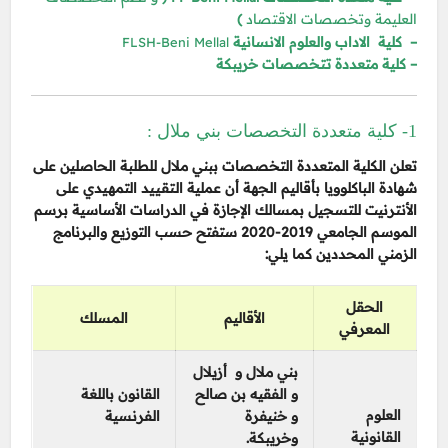
)
العليمة وتخصصات الاقتصاد
– كلية الاداب والعلوم الانسانية
FLSH-Beni Mellal
– كلية متعددة تتخصصات خريبكة
1- كلية متعددة التخصصات بني ملال :
تعلن الكلية المتعددة التخصصات ببني ملال للطلبة الحاصلين على
شهادة الباكلوويا بأقاليم الجهة أن عملية التقييد التمهيدي على
الأنترنيت للتسجيل بمسالك الإجازة في الدراسات الأساسية برسم
الموسم الجامعي 2019-2020 ستفتح حسب التوزيع والبرنامج
الزمني المحددين كما يلي:
الحقل
الأقاليم
المسلك
المعرفي
بني ملال و أزيلال
و الفقيه بن صالح
القانون باللغة
العلوم
و خنيفرة
الفرنسية
القانونية
وخريبكة.