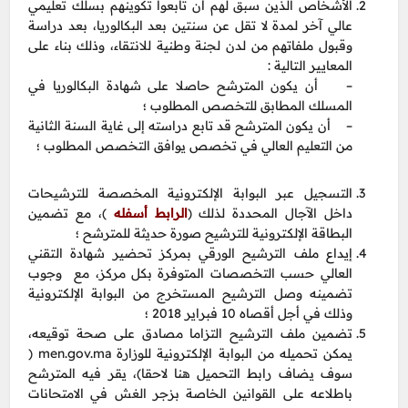
الأشخاص الذين سبق لهم أن تابعوا تكوينهم بسلك تعليمي
عالي آخر لمدة لا تقل عن سنتين بعد البكالوريا، بعد دراسة
وقبول ملفاتهم من لدن لجنة وطنية للانتقاء، وذلك بناء على
المعايير التالية :
– أن يكون المترشح حاصلا على شهادة البكالوريا في
المسلك المطابق للتخصص المطلوب ؛
– أن يكون المترشح قد تابع دراسته إلى غاية السنة الثانية
من التعليم العالي في تخصص يوافق التخصص المطلوب ؛
التسجيل عبر البوابة الإلكترونية المخصصة للترشيحات
داخل الآجال المحددة لذلك (
الرابط أسفله
)، مع تضمين
البطاقة الإلكترونية للترشيح صورة حديثة للمترشح ؛
إيداع ملف الترشيح الورقي بمركز تحضير شهادة التقني
العالي حسب التخصصات المتوفرة بكل مركز، مع وجوب
تضمينه وصل الترشيح المستخرج من البوابة الإلكترونية
وذلك في أجل أقصاه 10 فبراير 2018 ؛
تضمين ملف الترشيح التزاما مصادق على صحة توقيعه،
يمكن تحميله من البوابة الإلكترونية للوزارة men.gov.ma (
سوف يضاف رابط التحميل هنا لاحقا)، يقر فيه المترشح
باطلاعه على القوانين الخاصة بزجر الغش في الامتحانات