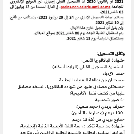
وثائق التسجيل:
-شهادة الباكالوريا الأصل؛
-استمارة التسجيل القبلي (الرابط أسفله)
-عقد الازدياد
-نسختان من بطاقة التعريف الوطنية.
-نسختان مصادق عليها من شهادة الباكالوريا . نسخة مصادق
عليها من كشف نقط الأكاديمية؛
-4 صور شمسية
-ظرف بريدي (حجم صغير).
-100 درهم (مصاريف التأمين)
-طابع بريدي من فئة 13 درهم
-شهادة مدرسية تؤكد دراسة اللغة الأجنبية الثانية (إنجليزية،
ألمانية، إسبانية، إيطالية بالنسبة للطلبة الراغبين في متابعة