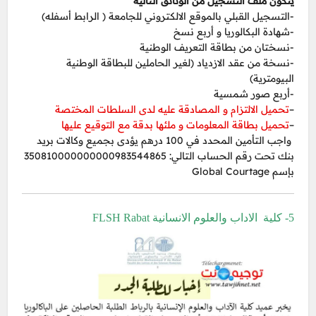
يتكون ملف التسجيل من الوثائق التالية
-التسجيل القبلي بالموقع الالكتروني للجامعة ( الرابط أسفله)
-شهادة البكالوريا و أربع نسخ
-نسختان من بطاقة التعريف الوطنية
-نسخة من عقد الازدياد (لغير الحاملين للبطاقة الوطنية
البيومترية)
-أربع صور شمسية
–
تحميل الالتزام و المصادقة عليه لدى السلطات المختصة
–
تحميل بطاقة المعلومات و ملئها بدقة مع التوقيع عليها
واجب التأمين المحدد في 100 درهم يؤدى بجميع وكالات بريد
بنك تحت رقم الحساب التالي: 350810000000000983544865
بإسم Global Courtage
5- كلية الاداب والعلوم الانسانية FLSH Rabat