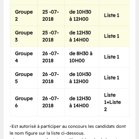
Groupe
25 -07-
de 10H30
Liste 1
2
2018
à 12H00
Groupe
25 -07-
de 12H30
Liste 1
3
2018
à 14H00
Groupe
26 -07-
de 8H30 à
Liste 1
4
2018
10H00
Groupe
26 -07-
de 10H30
Liste 1
5
2018
à 12H00
Liste
Groupe
26 -07-
de 12H30
1+Liste
6
2018
à 14H00
2
-Est autorisé à participer au concours les candidats dont
le nom figure sur la liste ci-dessous.