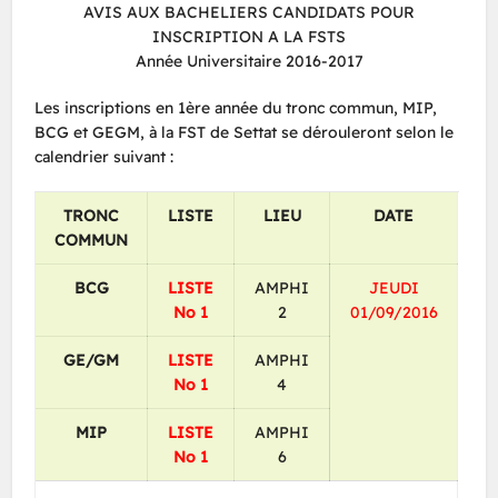
AVIS AUX BACHELIERS CANDIDATS POUR
INSCRIPTION A LA FSTS
Année Universitaire 2016-2017
Les inscriptions en 1ère année du tronc commun, MIP,
BCG et GEGM, à la FST de Settat se dérouleront selon le
calendrier suivant :
TRONC
LISTE
LIEU
DATE
COMMUN
BCG
LISTE
AMPHI
JEUDI
No 1
2
01/09/2016
GE/GM
LISTE
AMPHI
No 1
4
MIP
LISTE
AMPHI
No 1
6