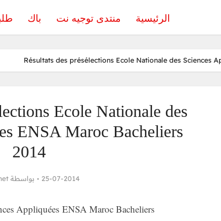
الرئيسية
منتدى توجيه نت
باك
طلب
Résultats des présélections Ecole Nationale des Sciences 
lections Ecole Nationale des
ées ENSA Maroc Bacheliers
2014
net
بواسطة
25-07-2014
ences Appliquées ENSA Maroc Bacheliers