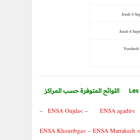
Jeudi 4 Se
Jeudi 4 Sep
Vendredi 
Les list
–
>ENSA Oujda
–
>ENSA agadir
>ENSA Khouribga
–
> ENSA Marrakec