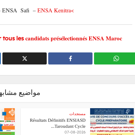
– ENSA El Jadida – ENSA Tetouan – ENSA Safi-
>ENSA Kenitra
candidats présélectionnés ENSA Maroc
r tous les
مواضيع مشابه
مستجدات
Résultats Définitifs ENSIASD
Taroudant Cycle...
07-08-2026