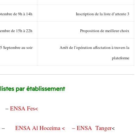
ptembre de 9h à 14h
Inscription de la liste d’attente 3
tembre de 15h à 22h
Proposition de meilleur choix
5 Septembre au soir
Arrêt de l’opération affectation à travers la
plateforme
es par établissement اللوائح المتوفرة حسب المراكز
–
>ENSA Fes
h
–
> ENSA Al Hoceima
ENSA Tanger –
>