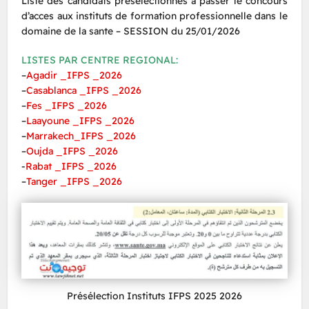
Liste des candidats présélectionnes a passer le concours
d’acces aux instituts de formation professionnelle dans le
domaine de la sante – SESSION du 25/01/2026
LISTES PAR CENTRE REGIONAL:
–
Agadir _IFPS _2026
–
Casablanca _IFPS _2026
–
Fes _IFPS _2026
–
Laayoune _IFPS _2026
–
Marrakech_IFPS _2026
–
Oujda _IFPS _2026
-​
Rabat _IFPS _2026
–
Tanger _IFPS _2026
Présélection Instituts IFPS 2025 2026