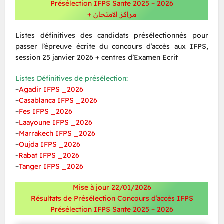
Présélection IFPS Sante 2025 – 2026
مراكز الامتحان +
Listes définitives des candidats présélectionnés pour
passer l’épreuve écrite du concours d’accès aux IFPS,
session 25 janvier 2026 + centres d’Examen Ecrit
Listes Définitives de présélection:
–
Agadir IFPS _2026
–
Casablanca IFPS _2026
–
Fes IFPS _2026
–
Laayoune IFPS _2026
–
Marrakech IFPS _2026
–
Oujda IFPS _2026
-​
Rabat IFPS _2026
–
Tanger IFPS _2026
Mise à jour 22/01/2026
Résultats de Présélection Concours d’accès IFPS
Présélection IFPS Sante 2025 – 2026