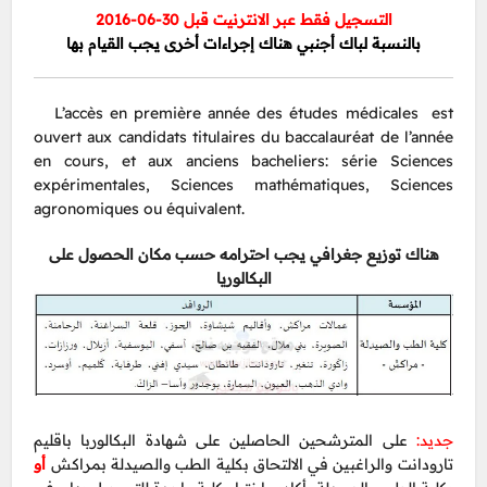
التسجيل فقط عبر الانترنيت قبل 30-06-2016
بالنسبة لباك أجنبي هناك إجراءات أخرى يجب القيام بها
L’accès en première année des études médicales est
ouvert aux candidats titulaires du baccalauréat de l’année
en cours, et aux anciens bacheliers: série Sciences
expérimentales, Sciences mathématiques, Sciences
agronomiques ou équivalent.
هناك توزيع جغرافي يجب احترامه حسب مكان الحصول على
البكالوريا
جديد:
على المترشحين الحاصلين على شهادة البكالوربا باقليم
تارودانت والراغبين في الالتحاق بكلية الطب والصيدلة بمراكش
أو