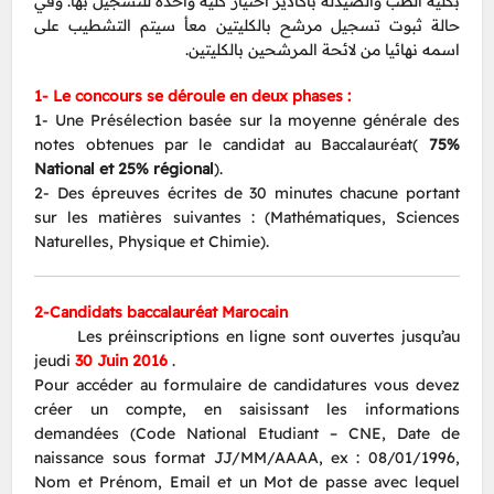
بكلية الطب والصيدلة بأكادير اختيار كلية واحدة للتسجيل بها. وفي
حالة ثبوت تسجيل مرشح بالكليتين معأ سيتم التشطيب على
اسمه نهائيا من لائحة المرشحين بالكليتين.
1- Le concours se déroule en deux phases :
1- Une Présélection basée sur la moyenne générale des
notes obtenues par le candidat au Baccalauréat(
75%
National et 25% régional
).
2- Des épreuves écrites de 30 minutes chacune portant
sur les matières suivantes : (Mathématiques, Sciences
Naturelles, Physique et Chimie).
2-Candidats baccalauréat Marocain
Les préinscriptions en ligne sont ouvertes jusqu’au
jeudi
30 Juin 2016
.
Pour accéder au formulaire de candidatures vous devez
créer un compte, en saisissant les informations
demandées (Code National Etudiant – CNE, Date de
naissance sous format JJ/MM/AAAA, ex : 08/01/1996,
Nom et Prénom, Email et un Mot de passe avec lequel