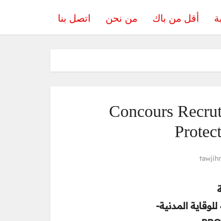
ة
أقل من باك
من نحن
اتصل بنا
Concours Recrut
Protec
tawjih
ة
 للوقاية المدنية