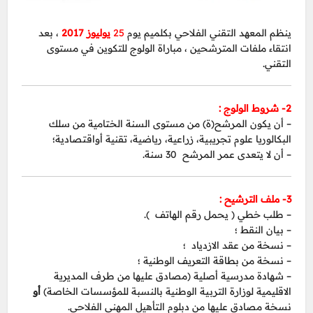
ينظم المعهد التقني الفلاحي بكلميم يوم
25
يوليوز 2017
، بعد
انتقاء ملفات المترشحين ، مباراة الولوج للتكوين في مستوى
التقني.
2- شروط الولوج :
– أن يكون المرشح(ة) من مستوى السنة الختامية من سلك
البكالوريا علوم تجريبية، زراعية، رياضية، تقنية أواقتصادية؛
– أن لا يتعدى عمر المرشح 30 سنة.
3- ملف الترشيح :
– طلب خطي ( يحمل رقم الهاتف ).
– بيان النقط ؛
– نسخة من عقد الازدياد ؛
– نسخة من بطاقة التعريف الوطنية ؛
– شهادة مدرسية أصلية (مصادق عليها من طرف المديرية
الاقليمية لوزارة التربية الوطنية بالنسبة للمؤسسات الخاصة)
أو
نسخة مصادق عليها من دبلوم التأهيل المهني الفلاحي.