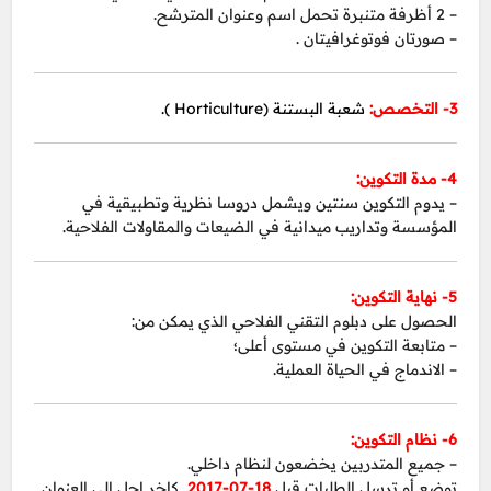
– 2 أظرفة متنبرة تحمل اسم وعنوان المترشح.
– صورتان فوتوغرافيتان .
3- التخصص:
شعبة البستنة (Horticulture ).
4- مدة التكوين:
– يدوم التكوين سنتين ويشمل دروسا نظرية وتطبيقية في
المؤسسة وتداريب ميدانية في الضيعات والمقاولات الفلاحية.
5- نهاية التكوين:
الحصول على دبلوم التقني الفلاحي الذي يمكن من:
– متابعة التكوين في مستوى أعلى؛
– الاندماج في الحياة العملية.
6- نظام التكوين:
– جميع المتدربين يخضعون لنظام داخلي.
توضع أو ترسل الطلبات قبل
18-07-2017
كاخر اجل إلى العنوان