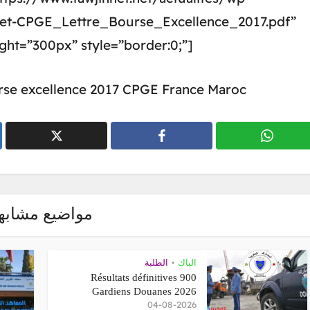
net-CPGE_Lettre_Bourse_Excellence_2017.pdf”
ght=”300px” style=”border:0;”]
rse excellence 2017 CPGE France Maroc
مواضيع مشابه
الطلبة
•
الباك
Résultats définitives 900
Gardiens Douanes 2026
04-08-2026