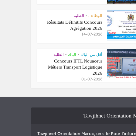
الطلبة
•
الوظائف
Résultats Définitifs Concours
Agrégation 2026
14-07-2026
الطلبة
•
الباك
•
أقل من الباك
Concours IFTL Nouaceur
Métiers Transport Logistique
2026
01-07-2026
Tawjihnet Orientation 
Tawjihnet Orientation Maroc, un site Pour l’inform