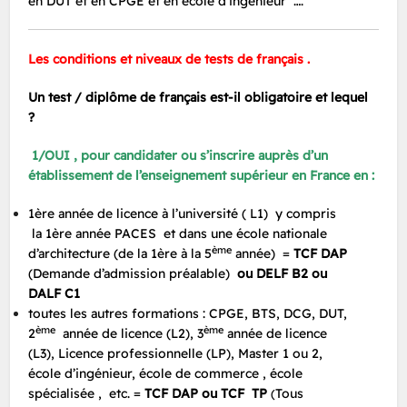
en DUT et en CPGE et en école d’ingénieur ….
Les conditions et niveaux de tests de français .
Un test / diplôme de français est-il obligatoire et lequel
?
1/OUI , pour candidater ou s’inscrire auprès d’un
établissement de l’enseignement supérieur en France en :
1ère année de licence à l’université ( L1) y compris
la 1ère année PACES et dans une école nationale
ème
d’architecture (de la 1ère à la 5
année) =
TCF DAP
(Demande d’admission préalable)
ou DELF B2 ou
DALF C1
toutes les autres formations : CPGE, BTS, DCG, DUT,
ème
ème
2
année de licence (L2), 3
année de licence
(L3), Licence professionnelle (LP), Master 1 ou 2,
école d’ingénieur, école de commerce , école
spécialisée , etc. =
TCF DAP ou TCF TP
Tous
(