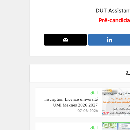
DUT Assistan
Pré-candidat
ة
الباك
inscription Licence université
UMI Meknès 2026 2027
07-08-2026
الباك