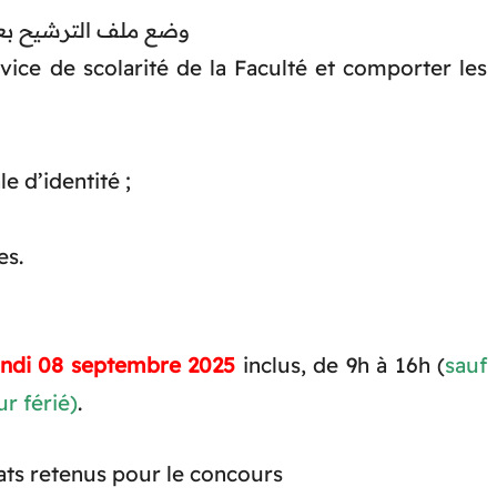
didature وضع ملف الترشيح بعين المكان
vice de scolarité de la Faculté et comporter les
e d’identité ;
es.
undi 08 septembre 2025
inclus, de 9h à 16h (
sauf
r férié)
.
dats retenus pour le concours