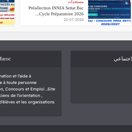
مستجدات
Présélection INNIA Settat Bac
Cycle Préparatoire 2026...
22-07-2026
Maroc
لاجتماعي
ation et l’aide à
sse à toute personne
n, Concours et Emploi ..Site
iens de l’orientation ,
élèves et les organisations