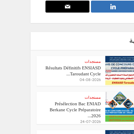
ة
مستجدات
Résultats Définitifs ENSIASD
Taroudant Cycle...
04-08-2026
مستجدات
Présélection Bac ENIAD
Berkane Cycle Préparatoire
2026...
24-07-2026