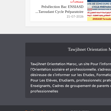
مستجدات
Présélection Bac ENSIASD
Taroudant Cycle Préparatoire...
21-07-2026
Tawjihnet Orientation 
Tawjihnet Orientation Maroc, un site Pour l’inform
l’Orientation scolaire et professionnelle. s’adre
désireuse de s’informer sur les Etudes, Formatio
Pour Les Elèves, Etudiants, professionnels: pratic
Enseignants, Cadres de groupement de parents d’
professionnelles