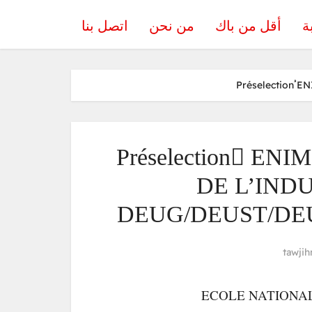
ة
أقل من باك
من نحن
اتصل بنا
Préselection ُ
Préselection ُEN
DE L’IND
DEUG/DEUST/DEUP e
tawjih
ECOLE NATIONAL