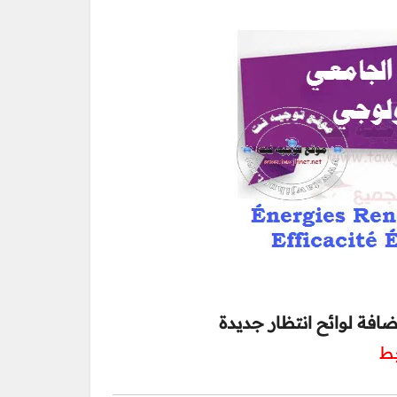
افة لوائح انتظار جديدة
بط