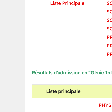
Liste Principale
S
S
S
S
P
P
P
Résultats d’admission en
“Génie In
Liste principale
PHYS