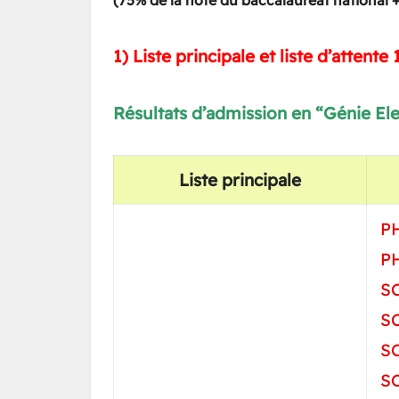
(75% de la note du baccalauréat national 
1) Liste principale et liste d’attente 1
Résultats d’admission en “Génie El
Liste principale
P
P
SC
SC
S
S