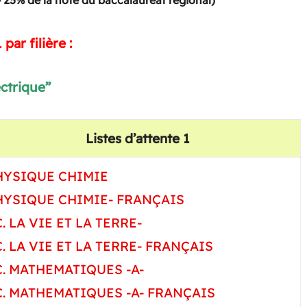
+ 25% de la note du baccalauréat régional)
 par filière :
ectrique”
Listes d’attente 1
HYSIQUE CHIMIE
HYSIQUE CHIMIE- FRANÇAIS
. LA VIE ET LA TERRE-
. LA VIE ET LA TERRE- FRANÇAIS
C. MATHEMATIQUES -A-
C. MATHEMATIQUES -A- FRANÇAIS