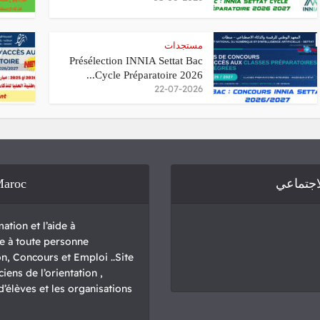
مستجدات
Présélection INNIA Settat Bac
Cycle Préparatoire 2026...
22-07-2026
Maroc
لاجتماعي
ation et l’aide à
sse à toute personne
n, Concours et Emploi ..Site
iens de l’orientation ,
élèves et les organisations