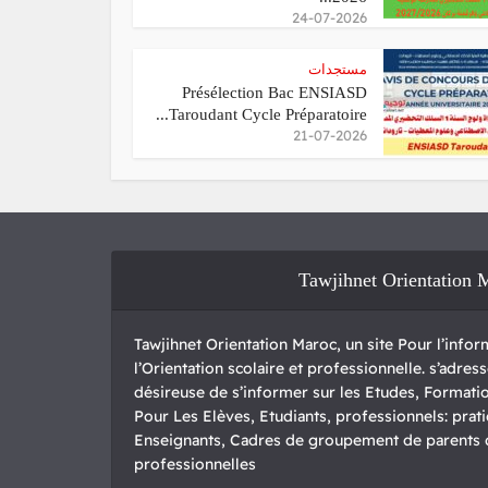
24-07-2026
مستجدات
Présélection Bac ENSIASD
Taroudant Cycle Préparatoire...
21-07-2026
Tawjihnet Orientation 
Tawjihnet Orientation Maroc, un site Pour l’inform
l’Orientation scolaire et professionnelle. s’adre
désireuse de s’informer sur les Etudes, Formatio
Pour Les Elèves, Etudiants, professionnels: pratic
Enseignants, Cadres de groupement de parents d’
professionnelles