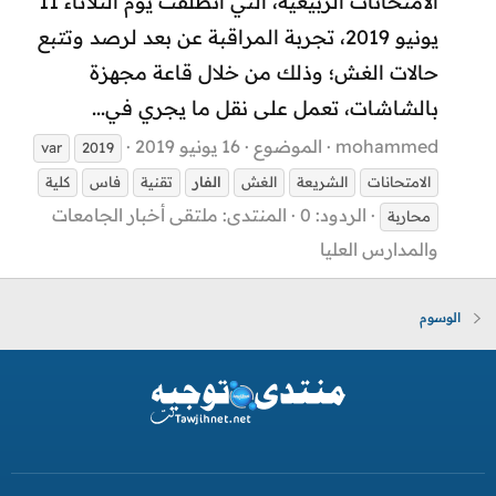
الامتحانات الربيعية، التي انطلقت يوم الثلاثاء 11
يونيو 2019، تجربة المراقبة عن بعد لرصد وتتبع
حالات الغش؛ وذلك من خلال قاعة مجهزة
بالشاشات، تعمل على نقل ما يجري في...
mohammed
الموضوع
16 يونيو 2019
var
2019
الامتحانات
الشريعة
الغش
الفار
تقنية
فاس
كلية
الردود: 0
المنتدى:
ملتقى أخبار الجامعات
محاربة
والمدارس العليا
الوسوم