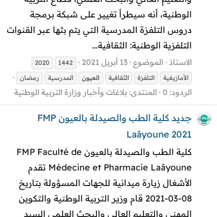
الوطنية، أنه سيطرأ تغيير على شبكة برمجة
دروس التلفزة المدرسية التي يتم بثها عبر القنوات
التلفزية الوطنية: الثقافية...
الاستاذ
الموضوع
13 أبريل 2021
2020
1442
الأمازيغية
التلفزة
الثقافية
العيون
المدرسية
رمضان
الردود: 0
المنتدى:
بلاغات وأخبار وزارة التربية الوطنية
جديد كلية الطب والصيدلة بالعيون FMP
Laâyoune 2021
كلية الطب والصيدلة بالعيون FMP Faculté de
Médecine et Pharmacie Laâyoune تقدم
الأشغال زيارة ميدانية للجهات المسؤولة بتاريخ
08-03-2021 قام وزير التربية الوطنية والتكوين
المهني والتعليم العالي والبحث العلمي السيد