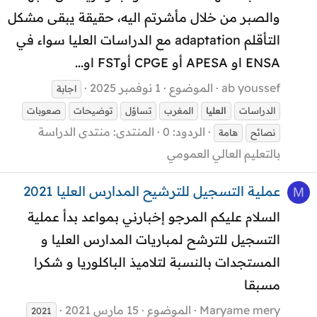
والصبر من خلال مأشرتم اليه، حقيقة يبقى مشكل
التأقلم adaptation مع الدراسات العليا سواء في
ENSA او APESA أو CPGE أوFST او...
ab youssef
الموضوع
1 نوفمبر 2025
اجابة
الدراسات
العليا
المغرب
تساؤل
توضيحات
صعوبات
الردود: 0
المنتدى:
منتدى الدراسة
نصائح
هامة
بالتعليم العالي العمومي
عملية التسجيل للترشيح المدارس العليا 2021
M
السلام عليكم المرجو إخبارني بمواعد بدأ عملية
التسجيل للترشح لمباريات المدارس العليا و
المستجدات بالنسبة لتلاميذ الباكلوريا و شكرا
مسبقا
Maryame mery
الموضوع
15 مارس 2021
2021