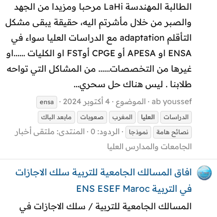
الطالبة المهندسة LaHi مرحبا ومزيدا من الجهد
والصبر من خلال مأشرتم اليه، حقيقة يبقى مشكل
التأقلم adaptation مع الدراسات العليا سواء في
ENSA او APESA أو CPGE أوFST او الكليات ......او
غيرها من التخصصات...... من المشاكل التي تواحه
طلابنا . ليس هناك حل سحري...
ab youssef
الموضوع
4 أكتوبر 2024
ensa
الدراسات
العليا
المغرب
صعوبات
مابعد الباك
الردود: 0
المنتدى:
ملتقى أخبار
نصائح هامة
نموذجا
الجامعات والمدارس العليا
افاق المسالك الجامعية للتربية سلك الاجازات
في التربية ENS ESEF Maroc
المسالك الجامعية للتربية / سلك الاجازات في