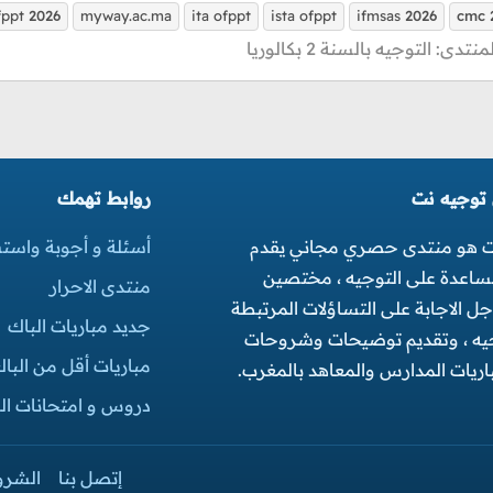
fppt
2026
myway.ac.ma
ita ofppt
ista ofppt
ifmsas
2026
cmc
لمنتدى:
التوجيه بالسنة 2 بكالوريا
 توجيه نت
روابط تهمك
ت هو منتدى حصري مجاني يقدم
أسئلة و أجوبة واست
مساعدة على التوجيه ، مختصين
منتدى الاحرار
 الاجابة على التساؤلات المرتبطة
جديد مباريات الباك
جيه ، وتقديم توضيحات وشروحات
مباريات أقل من البا
ريات المدارس والمعاهد بالمغرب.
دروس و امتحانات البك
إتصل بنا
الشرو