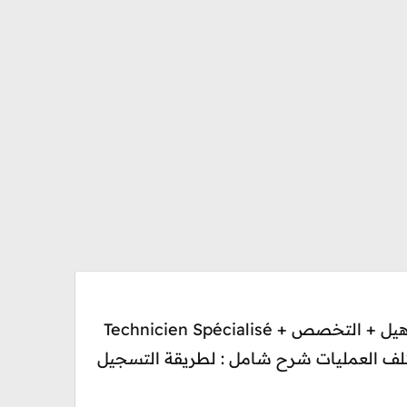
(Inscription Formation Professionnel OFPPT (ITA / ISTA التقني متخصص + التقني + الـتاهيل + التخصص Technicien Spécialisé +
Technicien + Qualification+ Spécialisation i + جدولة مختلف العمليات شرح شامل : لطريقة التسجيل