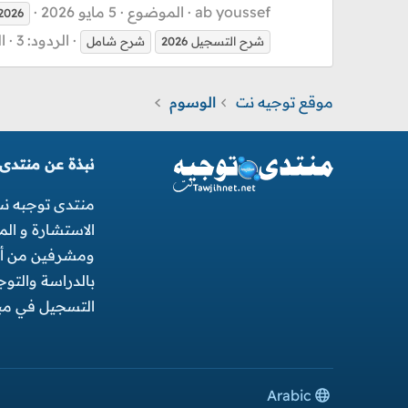
ab youssef
الموضوع
5 مايو 2026
2026
الردود: 3
ا
شرح التسجيل
2026
شرح شامل
موقع توجيه نت
الوسوم
نبذة عن منتدى
منتدى توجبه ن
الاستشارة و ال
ومشرفين من أجل
بالدراسة والتو
التسجيل في مبا
Arabic