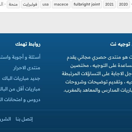
ال
2020
2021
joint
fulbright
macece
usa
فولبرايت
منحة
 توجيه نت
روابط تهمك
ت هو منتدى حصري مجاني يقدم
أسئلة و أجوبة واست
مساعدة على التوجيه ، مختصين
منتدى الاحرار
 الاجابة على التساؤلات المرتبطة
جديد مباريات الباك
جيه ، وتقديم توضيحات وشروحات
مباريات أقل من البا
ريات المدارس والمعاهد بالمغرب.
دروس و امتحانات البك
إتصل بنا
الشرو