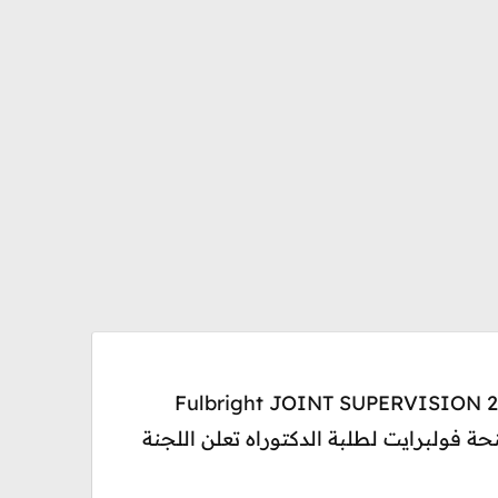
اللجنة المغربية الأمريكية للتبادل التربوي والثقافي MACECE منحة فولبرايت للمغاربة 2020 -2021 Fulbright JOINT SUPERVISION
SCHOLARSHIP USA  اخر أجل 15-12-2019 ========= منحة فولبرايت لطلبة الدكتوراه تعلن اللجنة