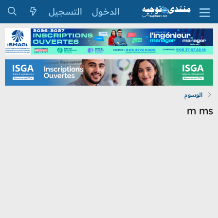
الدخول
التسجيل
الوسوم
m ms