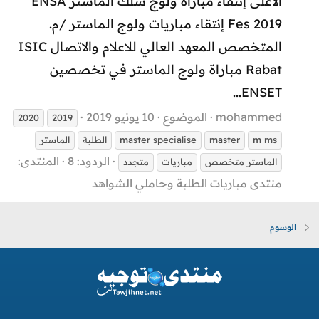
الأعلى إنتقاء مباراة ولوج سلك الماستر ENSA
Fes 2019 إنتقاء مباريات ولوج الماستر /م.
المتخصص المعهد العالي للاعلام والاتصال ISIC
Rabat مباراة ولوج الماستر في تخصصين
ENSET...
mohammed
الموضوع
10 يونيو 2019
2020
2019
s
m
m
aster
m
aster specialise
m
الطلبة
الماستر
الردود: 8
المنتدى:
الماستر متخصص
مباريات
متجدد
منتدى مباريات الطلبة وحاملي الشواهد
الوسوم