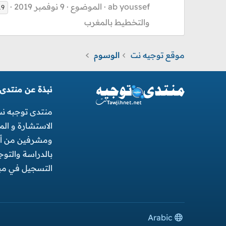
ab youssef
الموضوع
9 نوفمبر 2019
19
والتخطيط بالمغرب
موقع توجيه نت
الوسوم
نبذة عن منتدى
منتدى توجبه ن
الاستشارة و ال
ومشرفين من أجل
بالدراسة والتو
التسجيل في مبا
Arabic