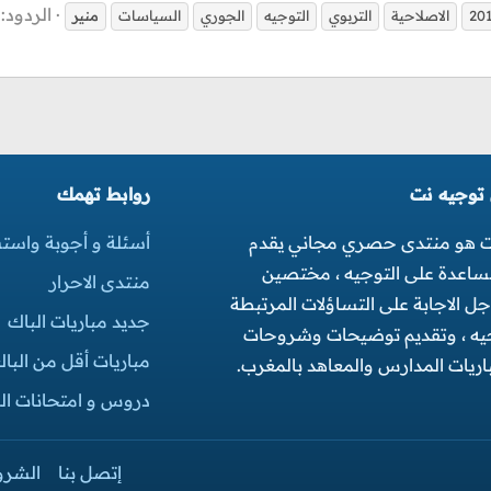
الردود: 0
20
الاصلاحية
التربوي
التوجيه
الجوري
السياسات
منير
 توجيه نت
روابط تهمك
ت هو منتدى حصري مجاني يقدم
أسئلة و أجوبة واست
مساعدة على التوجيه ، مختصين
منتدى الاحرار
 الاجابة على التساؤلات المرتبطة
جديد مباريات الباك
جيه ، وتقديم توضيحات وشروحات
مباريات أقل من البا
ريات المدارس والمعاهد بالمغرب.
دروس و امتحانات البك
إتصل بنا
الشرو