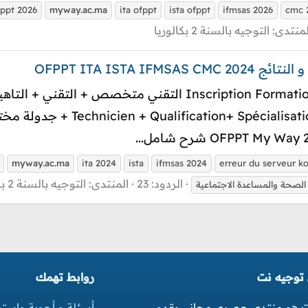
fppt 2026
myway.ac.ma
ita ofppt
ista ofppt
ifmsas 2026
cmc 
لمنتدى:
التوجيه بالسنة 2 بكالوريا
OFPPT ITA ISTA 
myway.ac.ma
ita 2024
ista
ifmsas 2024
erreur du serveur k
الردود: 23
المنتدى:
التوجيه بالسنة 2 بكالوريا
لصحة والمساعدة الاجتماعية
 توجيه نت
روابط تهمك
ت هو منتدى حصري مجاني يقدم
أسئلة و أجوبة واست