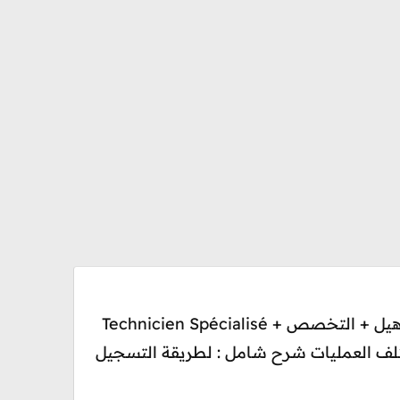
(Inscription Formation Professionnel OFPPT (ITA / ISTA التقني متخصص + التقني + الـتاهيل + التخصص Technicien Spécialisé +
Technicien + Qualification+ Spécialisation i + جدولة مختلف العمليات شرح شامل : لطريقة التسجيل