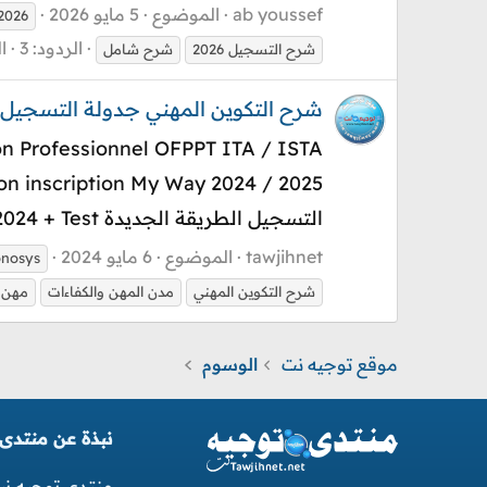
ab youssef
الموضوع
5 مايو 2026
2026
الردود: 3
ا
شرح التسجيل 2026
شرح شامل
شرح التكوين المهني جدولة التسجيل و النتائج 2024 IFMSAS CMC
التسجيل الطريقة الجديدة OFPPT My Way 2024 + Test شرح شامل...
tawjihnet
الموضوع
6 مايو 2024
onosys
شرح التكوين المهني
مدن المهن والكفاءات
مهن ا
موقع توجيه نت
الوسوم
نبذة عن منتدى
منتدى توجبه ن