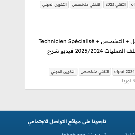
o
التقني 2023
التقني متخصص
التكوين المهني
Inscription Formation Professionnel OFPPT ITA / ISTA التقني متخصص + التقني + الـتاهيل + التخصص Technicien Spécialisé +
Technicien + Qualification+ Spécialisation inscription My Way 2024 / 2025 + جدولة مختلف العمليات 2025/2024 فيديو شرح
ofppt 2024
التقني متخصص
التكوين المهني
تابعونا على مواقع التواصل الاجتماعي
شارة
توجيه نت Whatsapp