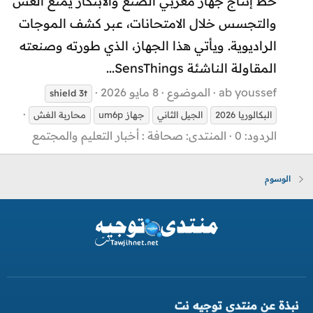
خط إنتاج جهاز مغربي الصنع والابتكار يمنع الغش
والتجسس خلال الامتحانات، عبر كشف الموجات
الراديوية. ويأتي هذا الجهاز، الذي طورته وصنعته
المقاولة الناشئة SensThings...
ab youssef
الموضوع
8 مايو 2026
shield
3t
البكالوريا 2026
الجيل الثاني
جهاز um6p
محاربة الغش
الردود: 0
المنتدى:
صحافة : أخبار التعليم والمجتمع
الوسوم
نبذة عن منتدى توجيه نت