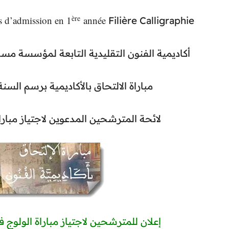
ère
s d’admission en 1
année
Filière Calligraphie
أكاديمية الفنون التقليدية التابعة لمؤسسة مس،
مباراة الالتحاق بالأكاديمية برسم السنة الدراس
لائحة المترشحين المدعوين لاجتياز مبار
إعلان للمترشحين لاجتياز مباراة الولوج في فن ا