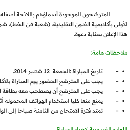
المترشحون الموجودة أسماؤهم باللائحة أسفله، مد
الأولى بأكاديمية الفنون التقليدية، (شعبة فن الخط)، ش
هذا الإعلان بمثابة دعوة.
ملاحظات هامة:
– تاريخ المباراة :الجمعة 12 شتنبر 2014.
يجب على المترشح الحضور يوم المباراة بالأكاديم.
يجب على المترشح أن يصطحب معه بطاقة التعري.
يمنع منعا كليا استخدام الهواتف المحمولة أثناء ا.
تمتد فترة الامتحان من الثامنة صباحا إلى الواحد.
اللوازم الضرورية لإجراء المباراة