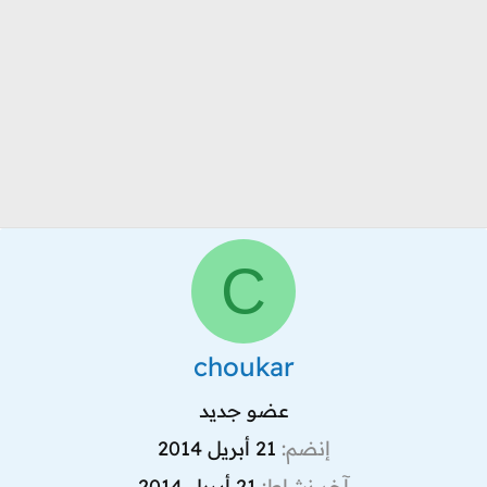
C
choukar
عضو جديد
إنضم
21 أبريل 2014
آخر نشاط
21 أبريل 2014