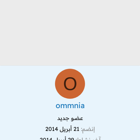
O
ommnia
عضو جديد
إنضم
21 أبريل 2014
آخر نشاط
29 أبريل 2014