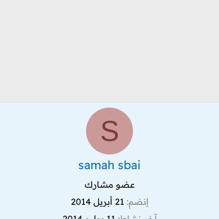
S
samah sbai
عضو مشارك
إنضم
21 أبريل 2014
آخر نشاط
11 يوليو 2014