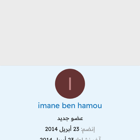
I
imane ben hamou
عضو جديد
إنضم
23 أبريل 2014
آخر نشاط
23 أبريل 2014