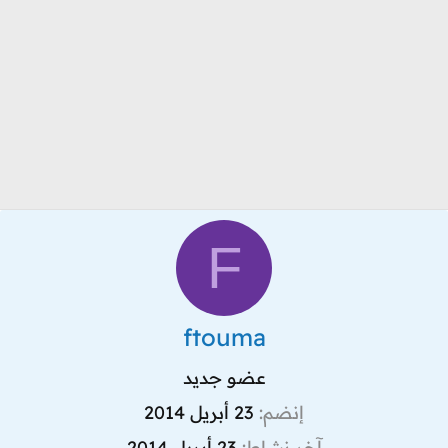
F
ftouma
عضو جديد
إنضم
23 أبريل 2014
آخر نشاط
23 أبريل 2014