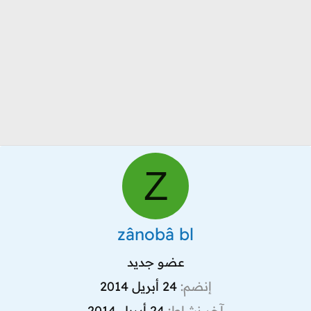
Z
zânobâ bl
عضو جديد
إنضم
24 أبريل 2014
آخر نشاط
24 أبريل 2014