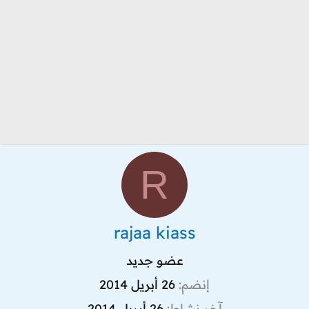
R
rajaa kiass
عضو جديد
إنضم
26 أبريل 2014
آخر نشاط
26 أبريل 2014