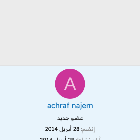
A
achraf najem
عضو جديد
إنضم
28 أبريل 2014
آخر نشاط
28 أبريل 2014