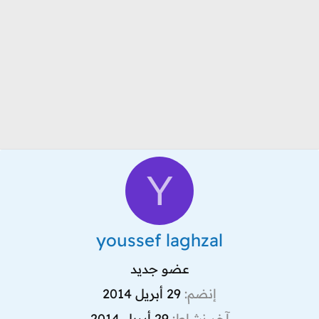
Y
youssef laghzal
عضو جديد
إنضم
29 أبريل 2014
آخر نشاط
29 أبريل 2014