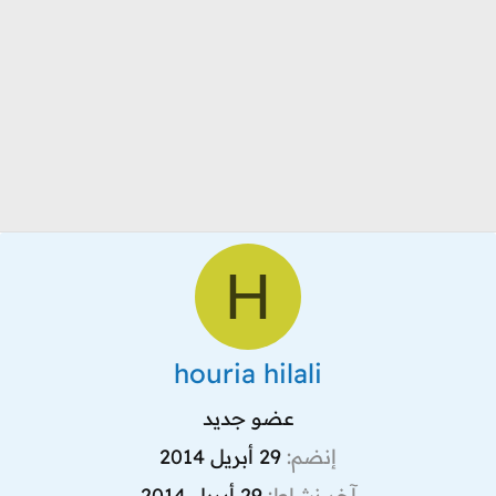
H
houria hilali
عضو جديد
إنضم
29 أبريل 2014
آخر نشاط
29 أبريل 2014