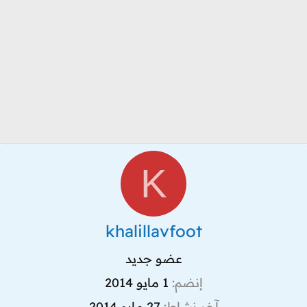
K
khalillavfoot
عضو جديد
إنضم
1 مايو 2014
آخر نشاط
27 مايو 2014