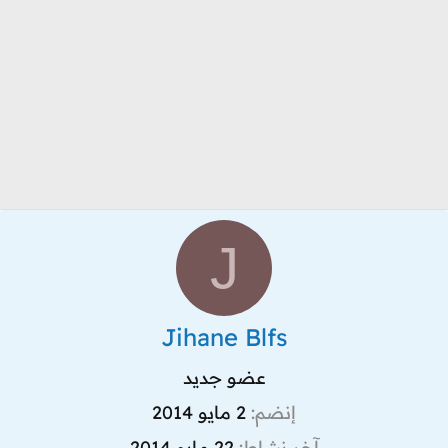
J
Jihane Blfs
عضو جديد
إنضم
2 مايو 2014
آخر نشاط
22 مايو 2014