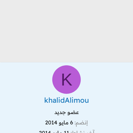
K
khalidAlimou
عضو جديد
إنضم
6 مايو 2014
آخر نشاط
11 مايو 2014