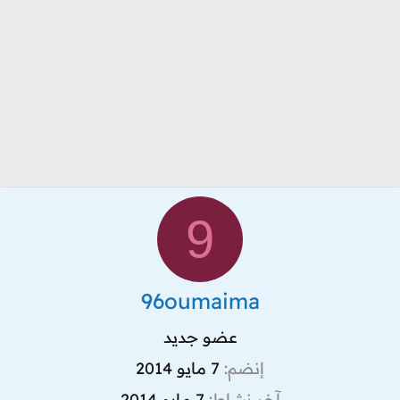
9
96oumaima
عضو جديد
إنضم
7 مايو 2014
آخر نشاط
7 مايو 2014