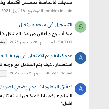
تسجلت فالجامعة تخصص اقتصاد وفا
brahim idblaid
الموضوع
16 أبريل 2024
التسجيل في منحة سينغال
S
منذ أسبوع و أعاني من هذا المشكل لا
SAID O
الموضوع
28 سبتمبر 2023
مشك
عدم كتابة رقم الامتحان في ورقة التحر
A
استفسار : كيف يتم التعامل مع ورقة تل
aer_douae
الموضوع
2 يونيو 2023
البا
تدقيق المعلومات: عدم وضعي لصورت
A
السلام عليكم . انا تلميذ في السنة ثان
افعل؟