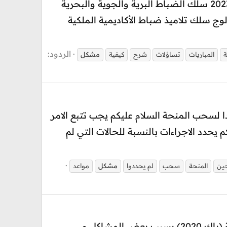
شرح كيفة التسجيل الطريقة الصحيحة توضيحات وشروحات بشأن المباريات العسكرية 2022 / 2023 سلك الضباط البرية والجوية والبحرية
Officiers: ARM- ERSSM-E اخر أجل للترشيح : 21-05-2022 مـبـاراة ولوج سلك تلاميذ ضباط الأكاديمية الملكية
الردود:
ة
المباريات
تساؤلات
شرح
كيفية
مشكل
 بالنسبة للممنوحين 2021 الدين لم يحددوا موعدا لسحب المنحة السلام عليكم يجب تتبع الامر
حدد الاجراءات بالنسبة للحالات التي لم
حين
المنحة
سحب
لم يحددوا
مشكل
مواعد
السلام عليكم ؛ أريد الإستفسار عن إمكانية إيجاد حل لمشكلتي ، فأنا لم أدفع للمنحة السنة السابقة (باك 2020) بسبب بعض المشاكل و