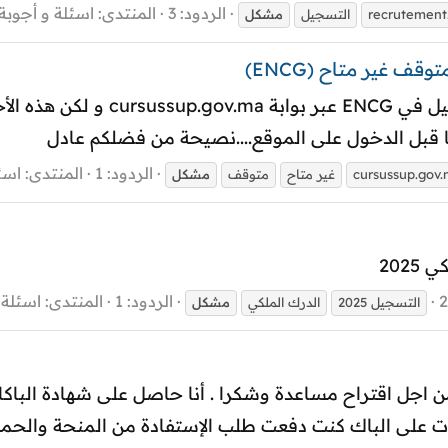
الردود: 3
المنتدى:
اسئلة و أجوبة
recrutement.
التسجيل
مشكل
السلام عليكم احاول منذ البارحة 
ها قبل الدخول على الموقع....نصيحة من فضلكم عادل
الردود: 1
المنتدى:
اسئ
cursussup.gov
غير متاح
متوقف
مشكل
202
الردود: 1
المنتدى:
اسئلة 
التسجيل 2025
الدرك الملكي
مشكل