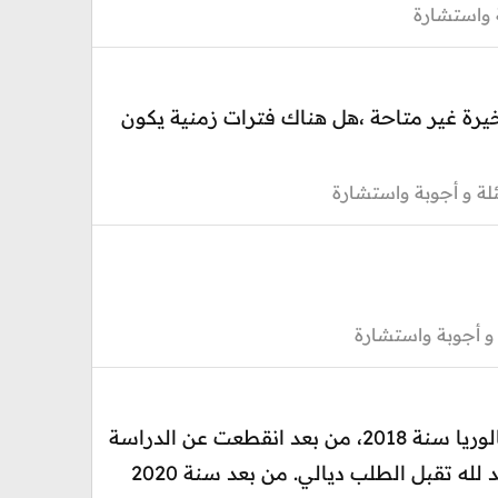
 واستشارة
التسجيل في ENCG عبر بوابة cursussup.gov.ma و لكن هذه الأخيرة غير متاحة ،هل هناك فترات زمنية يكون
لة و أجوبة واستشارة
و أجوبة واستشارة
السلام عليكم اعرض عليكم مشكلتي ، من اجل اقتراح مساعدة وشكرا . أنا حاصل على شهادة الباكالوريا سنة 2018، من بعد انقطعت عن الدراسة
لمدة عامين لظروف خاصة ، حين حصات على الباك كنت دفعت طلب الإستفادة من المنحة والحمد لله تقبل الطلب ديالي. من بعد سنة 2020