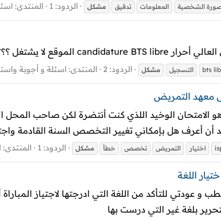
الردود: 1
المنتدى:
اسئل
صورة الشخصية
المعلومات
تدقيق
مشكل
يشتغل ؟؟؟ هل المشكل عام ؟؟؟
الردود: 2
المنتدى:
اسئلة و أجوبة واست
bts li
التسجيل
مشكل
ص معهد التمريض
هو الامتحان الوخيد اللذي كنت أنتضرة لكن صاحب المحل 
 أن أعرف هل بإمكاني تغيير التخصص السنة القادمة واجتياز 
الردود: 1
المنتدى:
ا
is
اختيار
التمريض
تخصص
خطأ
مشكل
يار اللغة
 و عودتي للتأكد من اللغة التي ادرجتها لاجتياز المباراة أج
حرير بلغة غير التي درست بها