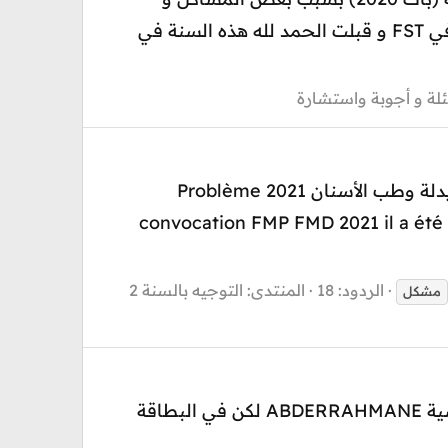
العراقيل، السؤال الآن هو عن ماهية الحل المقترح في مثل هاته الحالة. مع العلم أنني درسة سنة في FST و قبلت الحمد لله هذه السنة في
لة و أجوبة واستشارة
إعلان هام للمترشحات والمترشحين الدين لم يتوصلوا باستدعاءات المباراة المشتركة الطب والصيدلة وطب الأسنان 2021 Problème
convocation FMP FMD 2021 il a été 
الردود: 18
المنتدى:
التوجيه بالسنة 2
مشكل
السلام عليكم وجدت خطا في البطاقة الوطنية للتعريف CNIE في الاسم بالفرنسية اسمي بالفرنسية ABDERRAHMANE لكن في البطاقة