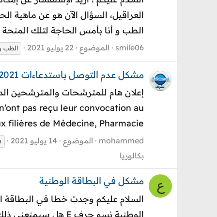
الطب و أنا بأمس الحاجة لتلك المنحة أك
smile06
الموضوع
22 يوليو 2021
الطب و
مشكل عدم التوصل باستدعاءات Problème convocation FMP FMD 2021
n’ont pas reçu leur convocation au
filières de Médecine, Pharmacie...
mohammed
الموضوع
14 يوليو 2021
n
بكالوريا
مشكل في البطاقة الوطنية
ع
الوطنية نسو حرف E هل سيمنعني ذلك من اجتياز الامتحان الوطني ؟