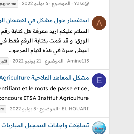
Yass@
الموضوع
6 يوليو 2022
p.gov.ma
استفسار حول مشكل في الامتحان الوط
A
السلام عليكم اريد معرفة هل كتابة رق
الورق؛ و قد قمت بكتابة الرقم فقط في 
اعيش حيرة في هذه الايام المرجو...
Amine113
الموضوع
21 يونيو 2022
الأور
مشكل المعاهد الفلاحية ITSA Institut Agriculture
E
ntifiant et le mots de passe et ce,
concours ITSA Institut Agriculture
EL HOUARI
الموضوع
3 يونيو 2022
ure
تساؤلات واجابات التسجيل المباريات العسكرية RSSM-ERA-ERN 2022