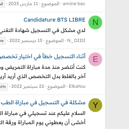
amine bac
الموضوع
11 مارس 2023
ال
Candidature BTS LIBRE
N
لدي مشكل في التسجيل شهادة التقني العالي أحرار candidature BTS libre الموقع لا 
N_DIDI
الموضوع
15 ديسمبر 2022
bre
أثناء التسجيل خطأ في اختيار تخص
E
كنت أنتضر منذ مدة مباراة التمريض و
آخر بالغلط بدل التخصص الذي أريد أريد
Elkatou
الموضوع
22 سبتمبر 2022
pits
مشكلة في التسجيل في مباراة الطب خت
Y
السلام عليكم عند تسجيلي في مباراة الطب
أخشى أن يعطوني يوم المباراة ورقة الت