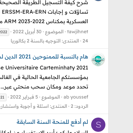
العسكرية بمكناس 2022-2023 ARM مباراة ولوج سلك...
tawjihnet
الموضوع
30 أبريل 2022
2022
24
المنتدى:
التوجيه بالسنة 2 بكالوريا
هام بالنسبة للممنوحين 2021 الدين لم يحددوا موعدا لسحب المنحة carteminhaty
بمؤسستكم الجامعية الحالية في الغالب 
تحدد موعد ومكان سحب منحتي عبر...
ab youssef
الموضوع
5 فبراير 2022
021
الردود: 2
المنتدى:
اسئلة و أجوبة واستشارة
لم أدفع للمنحة السنة السابقة
S