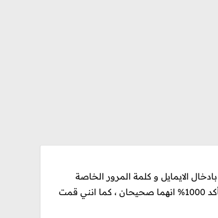
 مشكل في التسجيل في الموقع اعلاه موقع recrutement.far.ma ؟ قمت بادخال الايمايل و كلمة المرور الخاصة
بحسابي الذي استعملته في السنة الماضية ، لكن يقولون الايمايل او كلمة المرور خاطئة ، و انا متأكد 1000% انهما صحيحان ، كما انني قمت