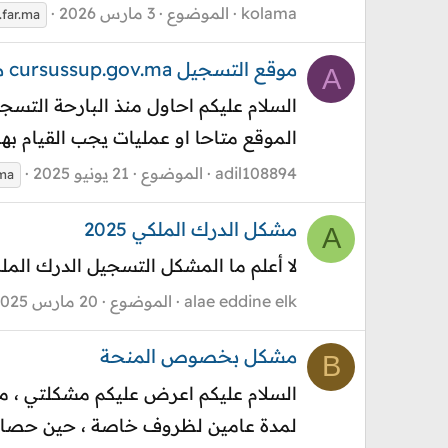
kolama
الموضوع
3 مارس 2026
far.ma
موقع التسجيل cursussup.gov.ma متوقف غير متاح (ENCG)
A
الموقع متاحا او عمليات يجب القيام ب
adil108894
الموضوع
21 يونيو 2025
.ma
مشكل الدرك الملكي 2025
A
لا أعلم ما المشكل التسجيل الدرك الملكي 5
alae eddine elk
الموضوع
20 مارس 2025
مشكل بخصوص المنحة
B