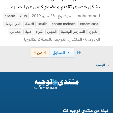
بشكل حصري تقديم موضوع كامل عن المدارس...
mohammed
الموضوع
26 مايو 2019
ensam
2019
ensam casa
ensam meknes
seuils
الانتقاء
الدر البيضاء
الفنون
المدارس الوطنية
المهني
شرح
عتبة
مكناس
الردود: 6
المنتدى:
التوجيه بالسنة 2 بكالوريا
الأول
السابق
4 من 4
الوسوم
نبذة عن منتدى توجيه نت