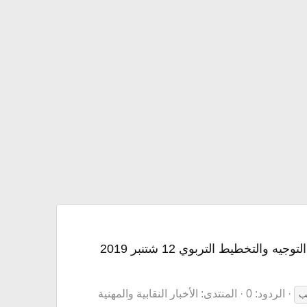
النقابات التعليمية الخمس تراسل وزير التربية الوطنية والتكوين المهني والتعليم العالي حول مطالب أطر التوجيه والتخطيط التربوي 12 شتنبر 2019
الردود: 0
المنتدى:
الأخبار النقابية والمهنية
ب