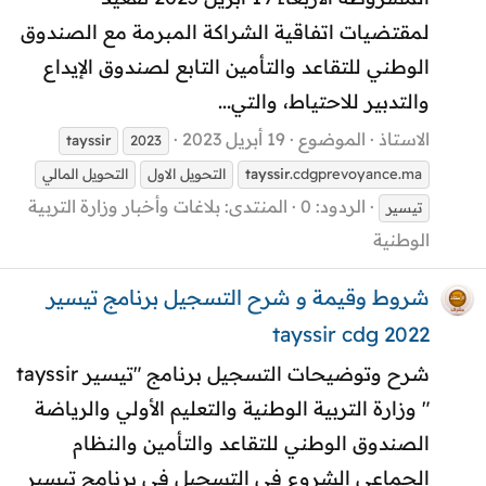
لمقتضيات اتفاقية الشراكة المبرمة مع الصندوق
الوطني للتقاعد والتأمين التابع لصندوق الإيداع
والتدبير للاحتياط، والتي...
الاستاذ
الموضوع
19 أبريل 2023
tayssir
2023
.cdgprevoyance.ma
tayssir
التحويل الاول
التحويل المالي
الردود: 0
المنتدى:
بلاغات وأخبار وزارة التربية
تيسير
الوطنية
شروط وقيمة و شرح التسجيل برنامج تيسير
tayssir cdg 2022
شرح وتوضيحات التسجيل برنامج "تيسير tayssir
" وزارة التربية الوطنية والتعليم الأولي والرياضة
الصندوق الوطني للتقاعد والتأمين والنظام
الجماعي الشروع في التسجيل في برنامج تيسير