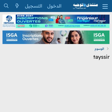
الدخول
التسجيل
الوسوم
tayssir